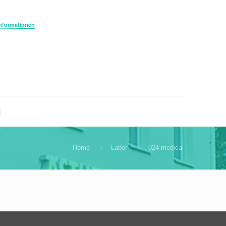
Informationen
t
Home
Labor
024-medical