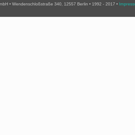
bH • Wendenschloßstraße 340, 12557 Berlin • 1992 - 2017 •
Impres