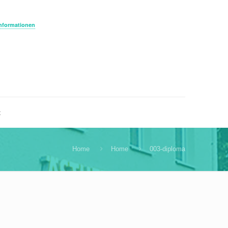
Informationen
t
Home
Home
003-diploma