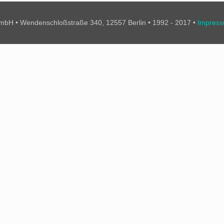
bH • Wendenschloßstraße 340, 12557 Berlin • 1992 - 2017 •
Impres